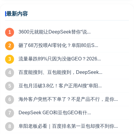
最新内容
3600元就能让DeepSeek替你“说...
1
砸了68万投喂AI零转化？阜阳80后S...
2
流量暴跌89%只因为没做GEO？2026...
3
百度能搜到、豆包能搜到，DeepSeek...
4
豆包月活破3.8亿！客户正用AI搜“阜阳...
5
海外客户突然不下单了？不是产品不行，是你...
6
DeepSeek GEO和豆包GEO有什...
7
阜阳老板必看｜百度排名第一豆包却搜不到你...
8