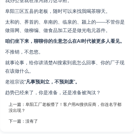
我办公室就在淮河路万达华府。
阜阳三区五县的老板，随时可以来找我喝茶聊天。
太和的、界首的、阜南的、临泉的、颍上的——不管你是
做筛网、做柳编、做食品加工还是做光电元器件。
咱们坐下来，聊聊你的生意怎么在AI时代被更多人看见。
不推销，不忽悠。
就事论事，给你讲清楚AI搜索到底怎么回事、你的厂子现
在该做什么。
老祖宗说“
凡事预则立，不预则废
”
。
趋势已经来了，你是准备，还是准备被淘汰？
上一篇：
阜阳工厂老板懵了！客户用AI搜供应商，你连名字都
没出现？
下一篇：
没有了