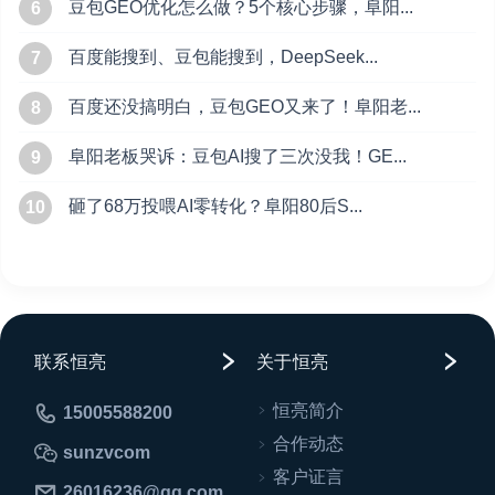
豆包GEO优化怎么做？5个核心步骤，阜阳...
6
百度能搜到、豆包能搜到，DeepSeek...
7
百度还没搞明白，豆包GEO又来了！阜阳老...
8
阜阳老板哭诉：豆包AI搜了三次没我！GE...
9
砸了68万投喂AI零转化？阜阳80后S...
10
联系恒亮
关于恒亮
恒亮简介
15005588200
合作动态
sunzvcom
客户证言
26016236@qq.com