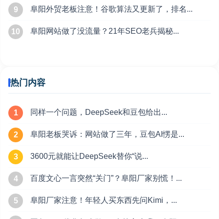
阜阳外贸老板注意！谷歌算法又更新了，排名...
9
阜阳网站做了没流量？21年SEO老兵揭秘...
10
热门内容
同样一个问题，DeepSeek和豆包给出...
1
阜阳老板哭诉：网站做了三年，豆包AI愣是...
2
3600元就能让DeepSeek替你“说...
3
百度文心一言突然“关门”？阜阳厂家别慌！...
4
阜阳厂家注意！年轻人买东西先问Kimi，...
5